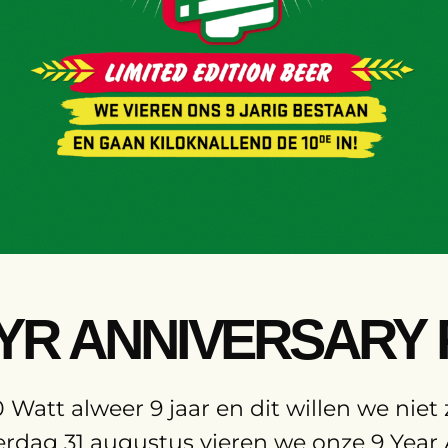
9 YR ANNIVERSARY
0 Watt alweer 9 jaar en dit willen we niet
erdag 31 augustus vieren we onze 9 Year