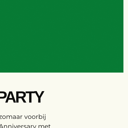
 PARTY
 zomaar voorbij
 Anniversary met