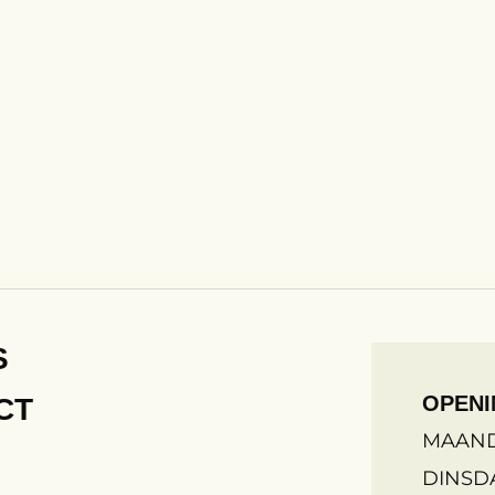
S
OPENI
CT
MAAN
DINSD