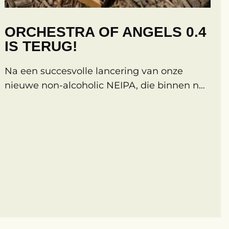
ORCHESTRA OF ANGELS 0.4
IS TERUG!
Na een succesvolle lancering van onze
nieuwe non-alcoholic NEIPA, die binnen no-
time de schappen uit vloog, kunnen we je
weer blij maken. Onze Orchestra of Angels
0.4% is nu als vaste waarde in ons
assortiment toegevoegd en dus áltijd
beschikbaar. Als je op zoek bent naar een
alcoholvrij bier met dezelfde geweldige IPA-
smaak, zoek dan […]