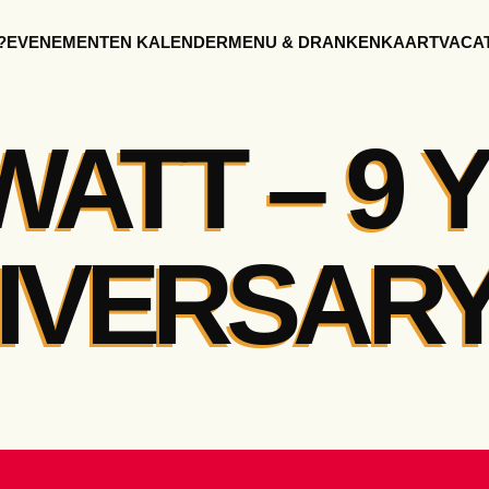
?
EVENEMENTEN KALENDER
MENU & DRANKENKAART
VACA
WATT – 9 
IVERSAR