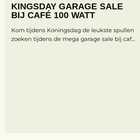
KINGSDAY GARAGE SALE
BIJ CAFÉ 100 WATT
Kom tijdens Koningsdag de leukste spullen
zoeken tijdens de mega garage sale bij café
100 Watt. Terwijl je pareltjes zoekt tussen al
onze spullen geniet je van live muziek,
lekker eten en natuurlijk de beste biertjes!
De garage sale is tussen 12:00 uur en 18:00
uur. Daarna wordt de avond vervolgd met
een gezellige buitenbar, […]