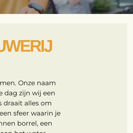
UWERIJ
komen. Onze naam
 dag zijn wij een
s draait alles om
en sfeer waarin je
annen borrel, een