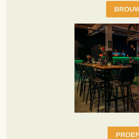
BROUW
PROE